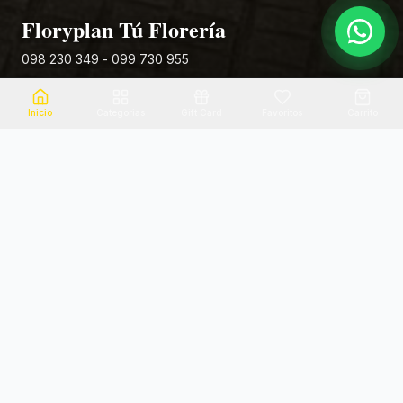
Floryplan Tú Florería
098 230 349 - 099 730 955
Rivera 881
Inicio
Categorias
Gift Card
Favoritos
Carrito
Envio el mismo dia
Flores frescas
Consultanos por zona
Calidad garantizada
Pago seguro
Soporte dedicado
100% seguro
Te ayudamos por WhatsApp