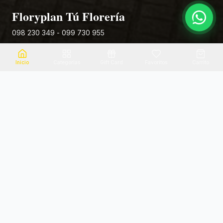
Floryplan Tú Florería
098 230 349 - 099 730 955
Rivera 881
Inicio
Categorias
Gift Card
Favoritos
Carrito
Envio el mismo dia
Flores frescas
Consultanos por zona
Calidad garantizada
Pago seguro
Soporte dedicado
100% seguro
Te ayudamos por WhatsApp