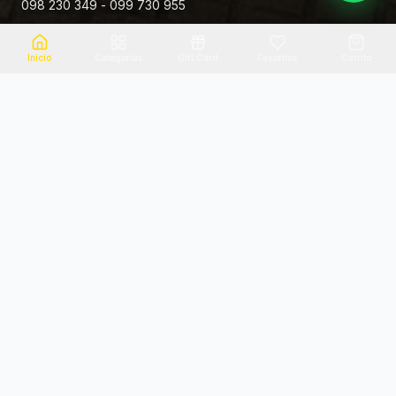
098 230 349 - 099 730 955
Rivera 881
Inicio
Categorias
Gift Card
Favoritos
Carrito
Envio el mismo dia
Flores frescas
Consultanos por zona
Calidad garantizada
Pago seguro
Soporte dedicado
100% seguro
Te ayudamos por WhatsApp
Categorias Destacadas
Explora por categoria