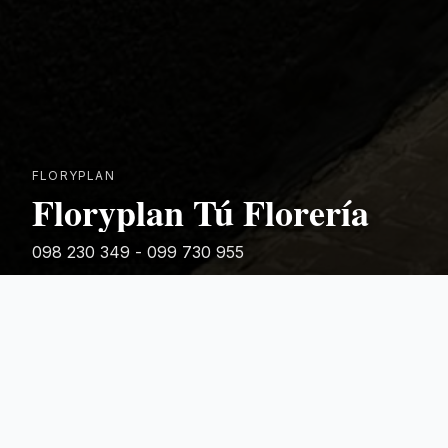
FLORYPLAN
Floryplan Tú Florería
098 230 349 - 099 730 955
Rivera 881
Categorias Destacadas