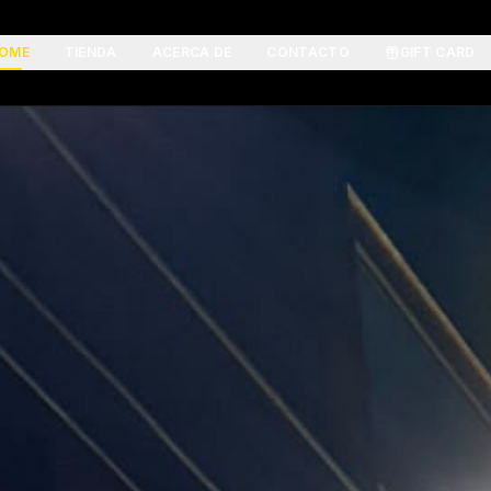
OME
TIENDA
ACERCA DE
CONTACTO
GIFT CARD