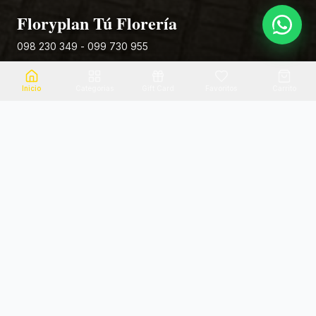
Floryplan Tú Florería
098 230 349 - 099 730 955
Rivera 881
Inicio
Categorias
Gift Card
Favoritos
Carrito
Envio el mismo dia
Flores frescas
Consultanos por zona
Calidad garantizada
Pago seguro
Soporte dedicado
100% seguro
Te ayudamos por WhatsApp