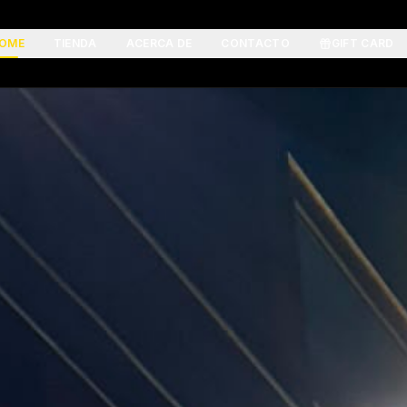
OME
TIENDA
ACERCA DE
CONTACTO
GIFT CARD