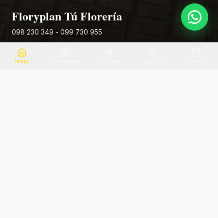
Floryplan Tú Florería
098 230 349 - 099 730 955
Rivera 881
Inicio
Categorias
Gift Card
Favoritos
Carrito
Envio el mismo dia
Flores frescas
Consultanos por zona
Calidad garantizada
Pago seguro
Soporte dedicado
100% seguro
Te ayudamos por WhatsApp