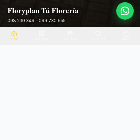
Floryplan Tú Florería
098 230 349 - 099 730 955
Rivera 881
Inicio
Categorias
Gift Card
Favoritos
Carrito
Envio el mismo dia
Flores frescas
Consultanos por zona
Calidad garantizada
Pago seguro
Soporte dedicado
100% seguro
Te ayudamos por WhatsApp