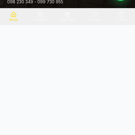
098 230 349 - 099 730 955
Rivera 881
Inicio
Categorias
Gift Card
Favoritos
Carrito
Envio el mismo dia
Flores frescas
Consultanos por zona
Calidad garantizada
Pago seguro
Soporte dedicado
100% seguro
Te ayudamos por WhatsApp
Categorias Destacadas
Explora por categoria