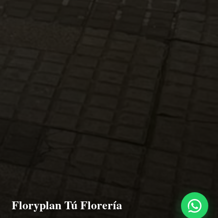
Floryplan Tú Florería