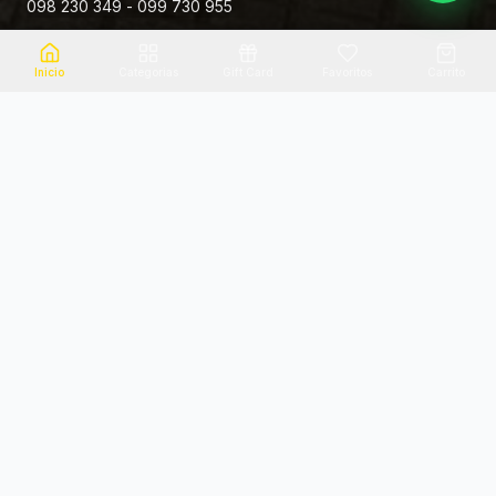
098 230 349 - 099 730 955
Rivera 881
Inicio
Categorias
Gift Card
Favoritos
Carrito
Envio el mismo dia
Flores frescas
Consultanos por zona
Calidad garantizada
Pago seguro
Soporte dedicado
100% seguro
Te ayudamos por WhatsApp
Categorias Destacadas
Explora por categoria