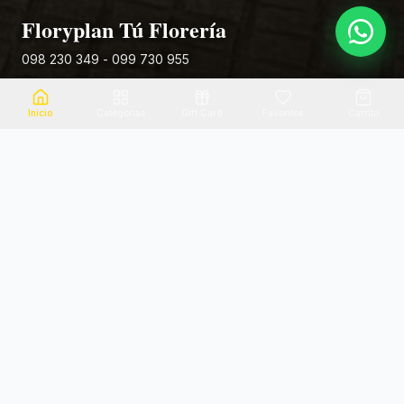
Floryplan Tú Florería
098 230 349 - 099 730 955
Rivera 881
Inicio
Categorias
Gift Card
Favoritos
Carrito
Envio el mismo dia
Flores frescas
Consultanos por zona
Calidad garantizada
Pago seguro
Soporte dedicado
100% seguro
Te ayudamos por WhatsApp