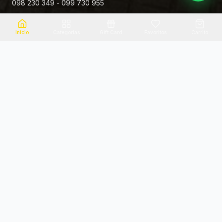
098 230 349 - 099 730 955
Rivera 881
Inicio
Categorias
Gift Card
Favoritos
Carrito
Envio el mismo dia
Flores frescas
Consultanos por zona
Calidad garantizada
Pago seguro
Soporte dedicado
100% seguro
Te ayudamos por WhatsApp
Categorias Destacadas
Explora por categoria