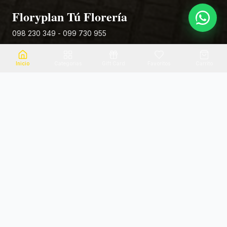
Floryplan Tú Florería
098 230 349 - 099 730 955
Rivera 881
Inicio
Categorias
Gift Card
Favoritos
Carrito
Envio el mismo dia
Flores frescas
Consultanos por zona
Calidad garantizada
Pago seguro
Soporte dedicado
100% seguro
Te ayudamos por WhatsApp