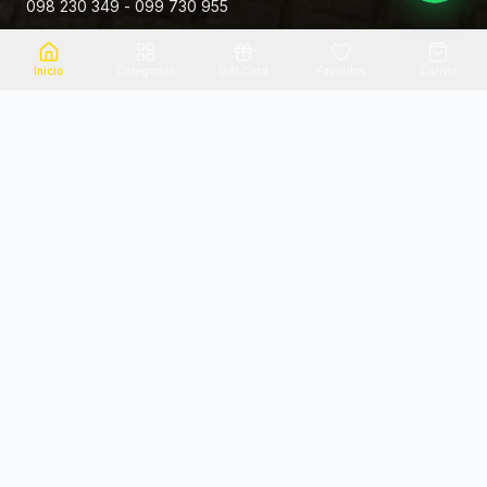
098 230 349 - 099 730 955
Rivera 881
Inicio
Categorias
Gift Card
Favoritos
Carrito
Envio el mismo dia
Flores frescas
Consultanos por zona
Calidad garantizada
Pago seguro
Soporte dedicado
100% seguro
Te ayudamos por WhatsApp
Categorias Destacadas
Explora por categoria