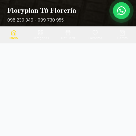
Floryplan Tú Florería
098 230 349 - 099 730 955
Rivera 881
Inicio
Categorias
Gift Card
Favoritos
Carrito
Envio el mismo dia
Flores frescas
Consultanos por zona
Calidad garantizada
Pago seguro
Soporte dedicado
100% seguro
Te ayudamos por WhatsApp