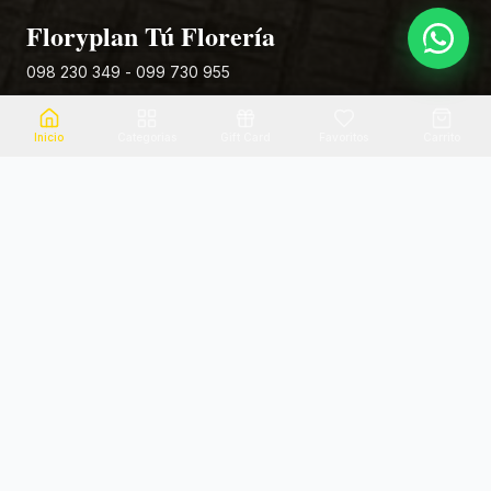
Floryplan Tú Florería
098 230 349 - 099 730 955
Rivera 881
Inicio
Categorias
Gift Card
Favoritos
Carrito
Envio el mismo dia
Flores frescas
Consultanos por zona
Calidad garantizada
Pago seguro
Soporte dedicado
100% seguro
Te ayudamos por WhatsApp