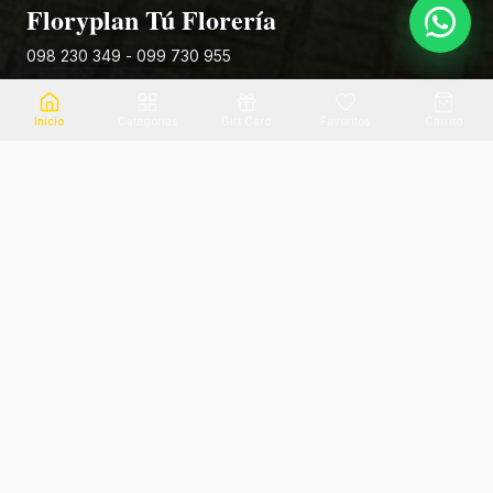
Floryplan Tú Florería
098 230 349 - 099 730 955
Rivera 881
Inicio
Categorias
Gift Card
Favoritos
Carrito
Envio el mismo dia
Flores frescas
Consultanos por zona
Calidad garantizada
Pago seguro
Soporte dedicado
100% seguro
Te ayudamos por WhatsApp
Categorias Destacadas