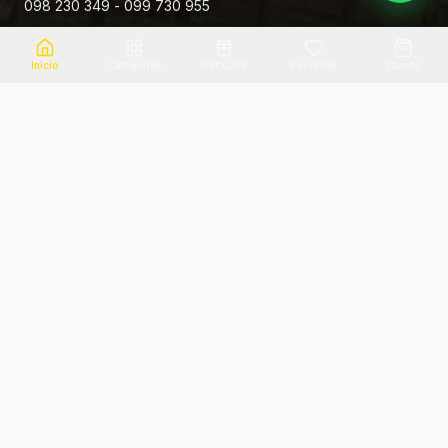
098 230 349 - 099 730 955
Rivera 881
Inicio
Categorias
Gift Card
Favoritos
Carrito
Envio el mismo dia
Flores frescas
Consultanos por zona
Calidad garantizada
Pago seguro
Soporte dedicado
100% seguro
Te ayudamos por WhatsApp
Categorias Destacadas
Explora por categoria