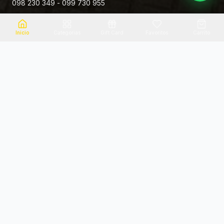
098 230 349 - 099 730 955
Rivera 881
Inicio
Categorias
Gift Card
Favoritos
Carrito
Envio el mismo dia
Flores frescas
Consultanos por zona
Calidad garantizada
Pago seguro
Soporte dedicado
100% seguro
Te ayudamos por WhatsApp
Categorias Destacadas
Explora por categoria