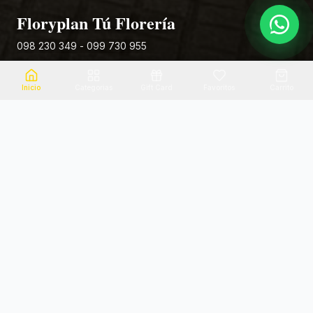
Floryplan Tú Florería
098 230 349 - 099 730 955
Rivera 881
Inicio
Categorias
Gift Card
Favoritos
Carrito
Envio el mismo dia
Flores frescas
Consultanos por zona
Calidad garantizada
Pago seguro
Soporte dedicado
100% seguro
Te ayudamos por WhatsApp