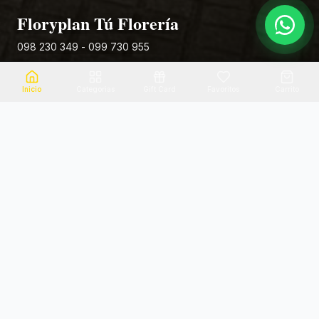
Floryplan Tú Florería
098 230 349 - 099 730 955
Rivera 881
Inicio
Categorias
Gift Card
Favoritos
Carrito
Envio el mismo dia
Flores frescas
Consultanos por zona
Calidad garantizada
Pago seguro
Soporte dedicado
100% seguro
Te ayudamos por WhatsApp