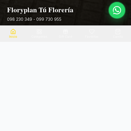
Floryplan Tú Florería
098 230 349 - 099 730 955
Rivera 881
Inicio
Categorias
Gift Card
Favoritos
Carrito
Envio el mismo dia
Flores frescas
Consultanos por zona
Calidad garantizada
Pago seguro
Soporte dedicado
100% seguro
Te ayudamos por WhatsApp