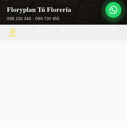
Floryplan Tú Florería
098 230 349 - 099 730 955
Rivera 881
Inicio
Categorias
Gift Card
Favoritos
Carrito
Envio el mismo dia
Flores frescas
Consultanos por zona
Calidad garantizada
Pago seguro
Soporte dedicado
100% seguro
Te ayudamos por WhatsApp