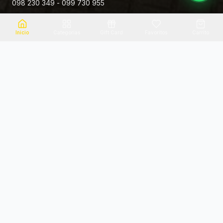
098 230 349 - 099 730 955
Rivera 881
Inicio
Categorias
Gift Card
Favoritos
Carrito
Envio el mismo dia
Flores frescas
Consultanos por zona
Calidad garantizada
Pago seguro
Soporte dedicado
100% seguro
Te ayudamos por WhatsApp
Categorias Destacadas
Explora por categoria