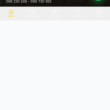
098 230 349 - 099 730 955
Rivera 881
Inicio
Categorias
Gift Card
Favoritos
Carrito
Envio el mismo dia
Flores frescas
Consultanos por zona
Calidad garantizada
Pago seguro
Soporte dedicado
100% seguro
Te ayudamos por WhatsApp
Categorias Destacadas
Explora por categoria