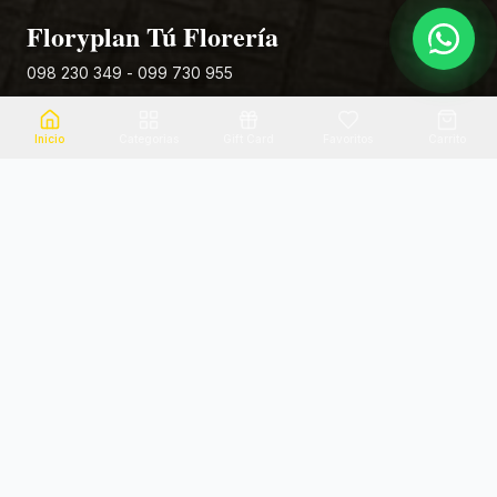
Floryplan Tú Florería
098 230 349 - 099 730 955
Rivera 881
Inicio
Categorias
Gift Card
Favoritos
Carrito
Envio el mismo dia
Flores frescas
Consultanos por zona
Calidad garantizada
Pago seguro
Soporte dedicado
100% seguro
Te ayudamos por WhatsApp