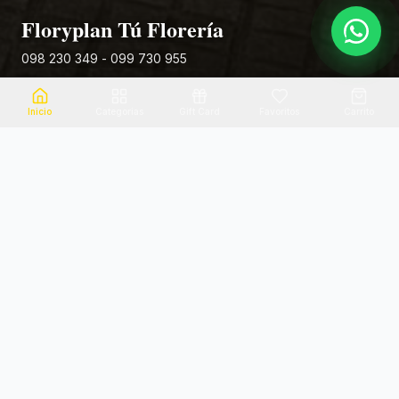
Floryplan Tú Florería
098 230 349 - 099 730 955
Rivera 881
Inicio
Categorias
Gift Card
Favoritos
Carrito
Envio el mismo dia
Flores frescas
Consultanos por zona
Calidad garantizada
Pago seguro
Soporte dedicado
100% seguro
Te ayudamos por WhatsApp