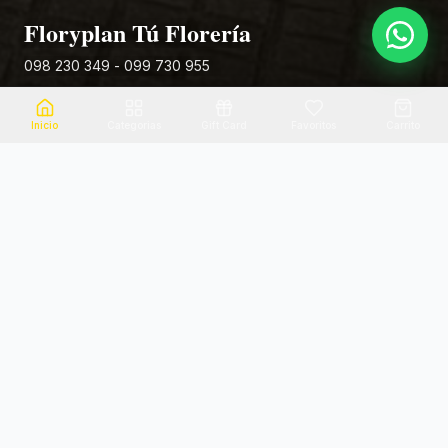
Floryplan Tú Florería
098 230 349 - 099 730 955
Rivera 881
Inicio
Categorias
Gift Card
Favoritos
Carrito
Envio el mismo dia
Flores frescas
Consultanos por zona
Calidad garantizada
Pago seguro
Soporte dedicado
100% seguro
Te ayudamos por WhatsApp