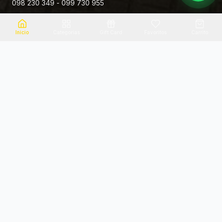
098 230 349 - 099 730 955
Rivera 881
Inicio
Categorias
Gift Card
Favoritos
Carrito
Envio el mismo dia
Flores frescas
Consultanos por zona
Calidad garantizada
Pago seguro
Soporte dedicado
100% seguro
Te ayudamos por WhatsApp
Categorias Destacadas
Explora por categoria