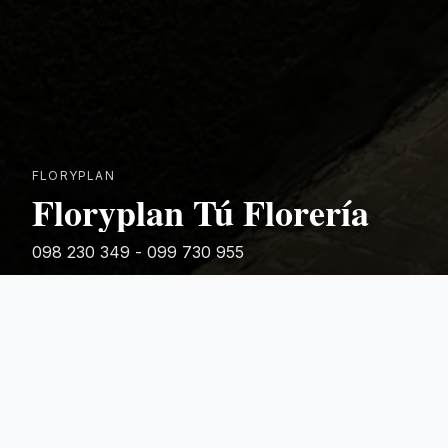
FLORYPLAN
Floryplan Tú Florería
098 230 349 - 099 730 955
Rivera 881
Categorias Destacadas