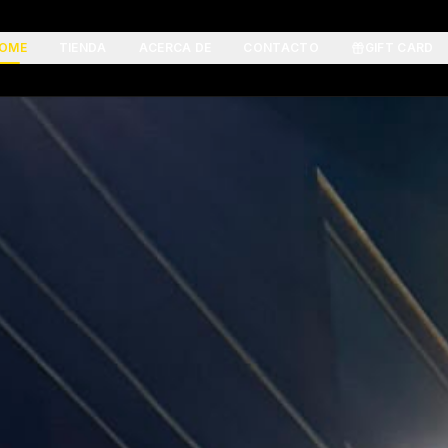
OME
TIENDA
ACERCA DE
CONTACTO
GIFT CARD