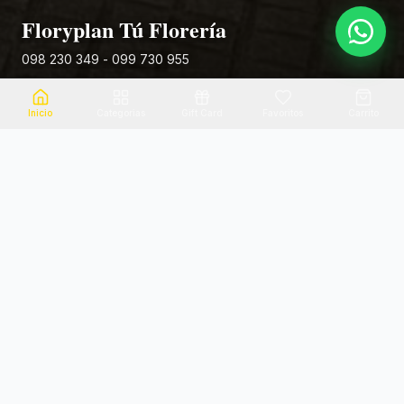
Floryplan Tú Florería
098 230 349 - 099 730 955
Rivera 881
Inicio
Categorias
Gift Card
Favoritos
Carrito
Envio el mismo dia
Flores frescas
Consultanos por zona
Calidad garantizada
Pago seguro
Soporte dedicado
100% seguro
Te ayudamos por WhatsApp