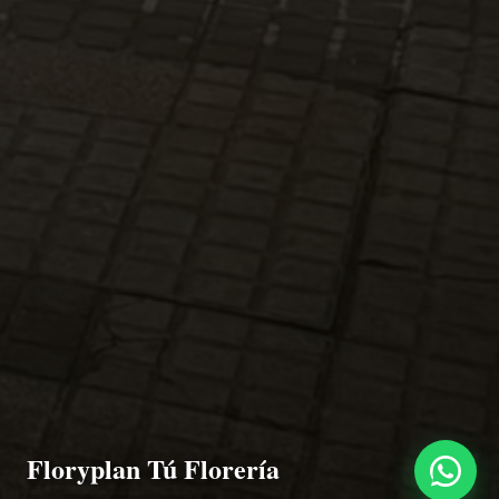
Floryplan Tú Florería