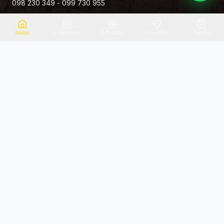
098 230 349 - 099 730 955
Rivera 881
Inicio
Categorias
Gift Card
Favoritos
Carrito
Envio el mismo dia
Flores frescas
Consultanos por zona
Calidad garantizada
Pago seguro
Soporte dedicado
100% seguro
Te ayudamos por WhatsApp
Categorias Destacadas
Explora por categoria