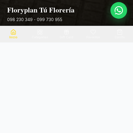
Floryplan Tú Florería
098 230 349 - 099 730 955
Rivera 881
Inicio
Categorias
Gift Card
Favoritos
Carrito
Envio el mismo dia
Flores frescas
Consultanos por zona
Calidad garantizada
Pago seguro
Soporte dedicado
100% seguro
Te ayudamos por WhatsApp