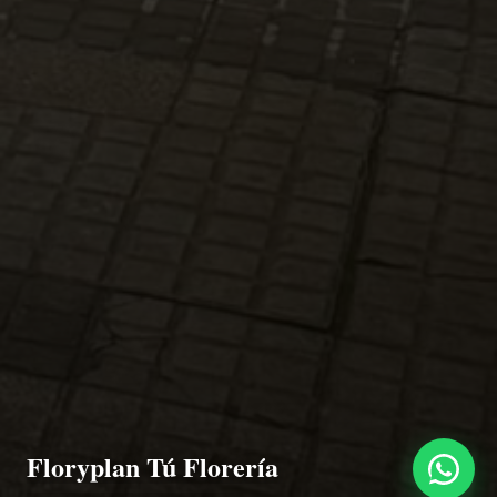
Floryplan Tú Florería