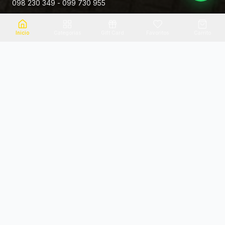
098 230 349 - 099 730 955
Rivera 881
Inicio
Categorias
Gift Card
Favoritos
Carrito
Envio el mismo dia
Flores frescas
Consultanos por zona
Calidad garantizada
Pago seguro
Soporte dedicado
100% seguro
Te ayudamos por WhatsApp
Categorias Destacadas
Explora por categoria