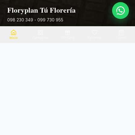
Floryplan Tú Florería
098 230 349 - 099 730 955
Rivera 881
Inicio
Categorias
Gift Card
Favoritos
Carrito
Envio el mismo dia
Flores frescas
Consultanos por zona
Calidad garantizada
Pago seguro
Soporte dedicado
100% seguro
Te ayudamos por WhatsApp