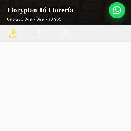
Floryplan Tú Florería
098 230 349 - 099 730 955
Rivera 881
Inicio
Categorias
Gift Card
Favoritos
Carrito
Envio el mismo dia
Flores frescas
Consultanos por zona
Calidad garantizada
Pago seguro
Soporte dedicado
100% seguro
Te ayudamos por WhatsApp