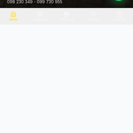
098 230 349 - 099 730 955
Rivera 881
Inicio
Categorias
Gift Card
Favoritos
Carrito
Envio el mismo dia
Flores frescas
Consultanos por zona
Calidad garantizada
Pago seguro
Soporte dedicado
100% seguro
Te ayudamos por WhatsApp
Categorias Destacadas
Explora por categoria