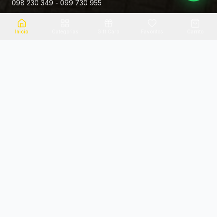
098 230 349 - 099 730 955
Rivera 881
Inicio
Categorias
Gift Card
Favoritos
Carrito
Envio el mismo dia
Flores frescas
Consultanos por zona
Calidad garantizada
Pago seguro
Soporte dedicado
100% seguro
Te ayudamos por WhatsApp
Categorias Destacadas
Explora por categoria