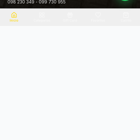
098 230 349 - 099 730 955
Rivera 881
Inicio
Categorias
Gift Card
Favoritos
Carrito
Envio el mismo dia
Flores frescas
Consultanos por zona
Calidad garantizada
Pago seguro
Soporte dedicado
100% seguro
Te ayudamos por WhatsApp
Categorias Destacadas
Explora por categoria