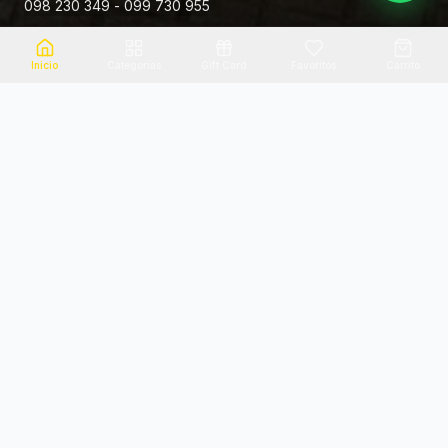
098 230 349 - 099 730 955
Rivera 881
Inicio
Categorias
Gift Card
Favoritos
Carrito
Envio el mismo dia
Flores frescas
Consultanos por zona
Calidad garantizada
Pago seguro
Soporte dedicado
100% seguro
Te ayudamos por WhatsApp
Categorias Destacadas
Explora por categoria