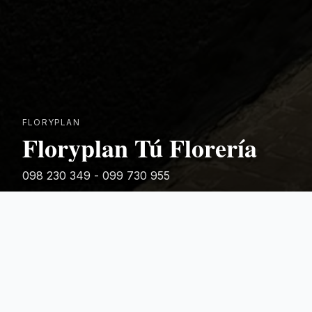
FLORYPLAN
Floryplan Tú Florería
098 230 349 - 099 730 955
Rivera 881
Categorias Destacadas