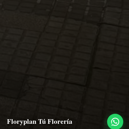
Floryplan Tú Florería