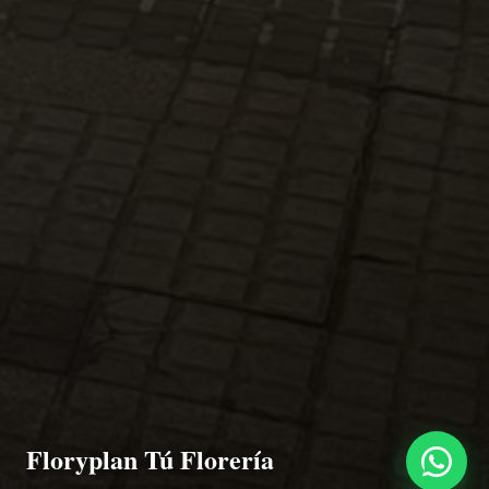
Floryplan Tú Florería