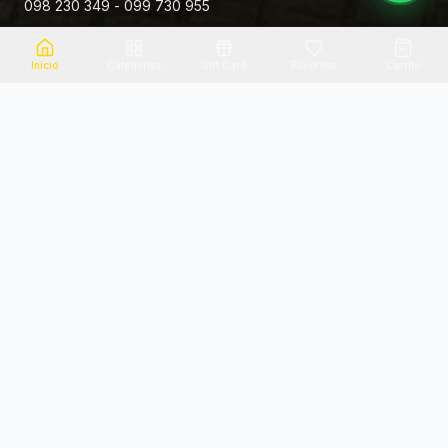
098 230 349 - 099 730 955
Rivera 881
Inicio
Categorias
Gift Card
Favoritos
Carrito
Envio el mismo dia
Flores frescas
Consultanos por zona
Calidad garantizada
Pago seguro
Soporte dedicado
100% seguro
Te ayudamos por WhatsApp
Categorias Destacadas
Explora por categoria