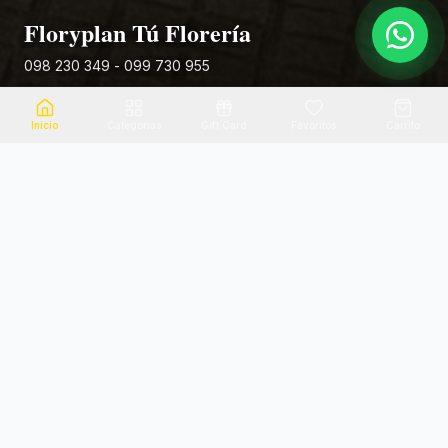
Floryplan Tú Florería
098 230 349 - 099 730 955
Rivera 881
Inicio
Categorias
Gift Card
Favoritos
Carrito
Envio el mismo dia
Flores frescas
Consultanos por zona
Calidad garantizada
Pago seguro
Soporte dedicado
100% seguro
Te ayudamos por WhatsApp