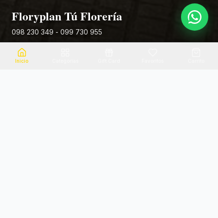
Floryplan Tú Florería
098 230 349 - 099 730 955
Rivera 881
Inicio
Categorias
Gift Card
Favoritos
Carrito
Envio el mismo dia
Flores frescas
Consultanos por zona
Calidad garantizada
Pago seguro
Soporte dedicado
100% seguro
Te ayudamos por WhatsApp