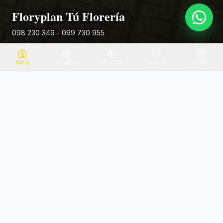
Floryplan Tú Florería
098 230 349 - 099 730 955
Rivera 881
Inicio
Categorias
Gift Card
Favoritos
Carrito
Envio el mismo dia
Flores frescas
Consultanos por zona
Calidad garantizada
Pago seguro
Soporte dedicado
100% seguro
Te ayudamos por WhatsApp